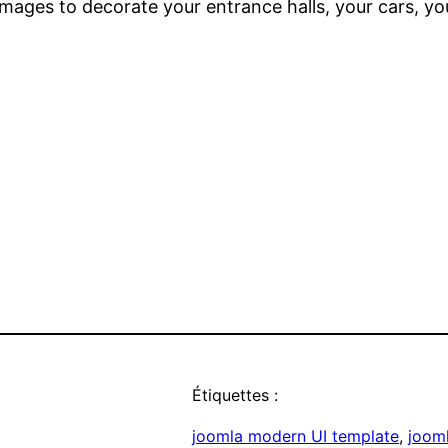
r images to decorate your entrance halls, your cars, y
Étiquettes :
joomla modern UI template
, 
joom