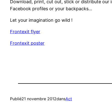
Download, print, cut out, stick or distribute ou
Facebook profiles or your backpacks…
Let your imagination go wild !
Frontexit flyer
Frontexit poster
Publié
21 novembre 2012
dans
Act