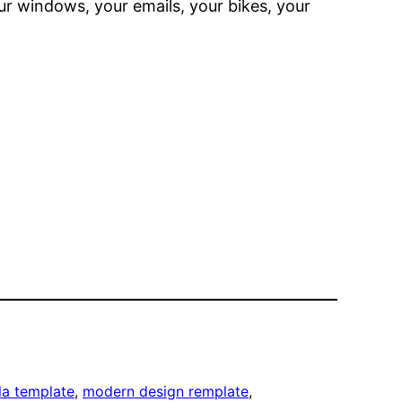
our windows, your emails, your bikes, your
la template
, 
modern design remplate
, 